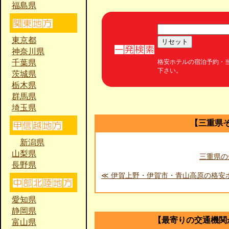
福島県
東京都
神奈川県
格安ホテルの宿泊予約・
千葉県
下さい。
茨城県
栃木県
群馬県
埼玉県
【三重県
新潟県
山梨県
三重県の
長野県
≪ 伊賀上野・伊賀市・青山高原の格安
愛知県
静岡県
【最寄りの交通機関
富山県